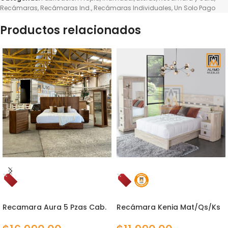
Recámaras
,
Recámaras Ind.
,
Recámaras Individuales
,
Un Solo Pago
Productos relacionados
Recamara Aura 5 Pzas Cab.
Recámara Kenia Mat/Qs/Ks
Natural
Ambrossia 5 Piezas