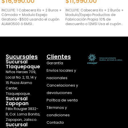
$
16,990.00
$
11,990.00
INCLUYE: 1 Cabecera Ks + 2 Buros +
INCLUYE: Cabecera Ks + 2 Burós +
Cómoda + Modulo Espejo
Modulo/Espejo Productos de
Giratorio -$500 usando el cupón
Fabricación Propia 10% de
ALAMO500 ó 6MSI…
descuento o 12MSI Usa el cupón…
AÑADIR AL CARRITO
AÑADIR AL CARRITO
Sucursales
Clientes
Sucursal
Garantía
Tlaquepaque
Envíos locales y
Niños Heroes 709,
Local No. 2, 13, 14 y
nacionales
15 Plaza Alamo
Cancelaciones y
Center,
devoluciones
Tlaquepaque.
Sucursal
Política de venta
Zapopan
Términos y
Félix Rougier 3832-
B, Col. Loma Bonita,
condiciones
Zapopan, Jalisco.
Contacto
Sucursal