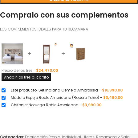
Compralo con sus complementos
LOS COMPLEMENTOS IDEALES PARA TU RECAMARA
+
+
Precio de los tres:
$
24,470.00
Añadir los tres al carrito
Este producto: Set Indiana Gemela Ambrossia
-
$
16,990.00
Módulo Espejo Roble Americano (Ropero Tokio)
-
$
3,490.00
Chifonier Noruega Roble Americano
-
$
3,990.00
Categorías:
Fabricación Propia
,
Individual
,
Literas
,
Recamara y Sala
,