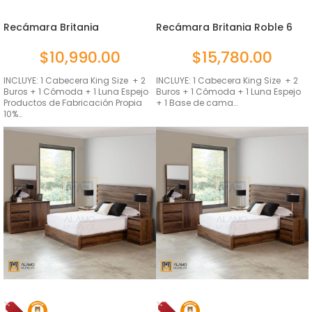
Recámara Britania
Recámara Britania Roble 6
Ambrossia
pie...
$
10,990.00
$
15,780.00
INCLUYE: 1 Cabecera King Size + 2
INCLUYE: 1 Cabecera King Size + 2
Buros + 1 Cómoda + 1 Luna Espejo
Buros + 1 Cómoda + 1 Luna Espejo
Productos de Fabricación Propia
+ 1 Base de cama…
10%…