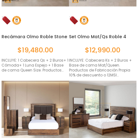
Recámara Olmo Roble Stone
Set Olmo Mat/Qs Roble 4
Que...
Piezas
$
19,480.00
$
12,990.00
INCLUYE: 1 Cabecera Qs + 2 Buros+ 1
INCLUYE: Cabecera Ks + 2 Buros +
Cómoda+ 1 Luna Espejo + 1 Base
Base de cama Mat/Queen.
de cama Queen Size. Productos…
Productos de Fabricación Propia
10% de descuento o 12MSI…