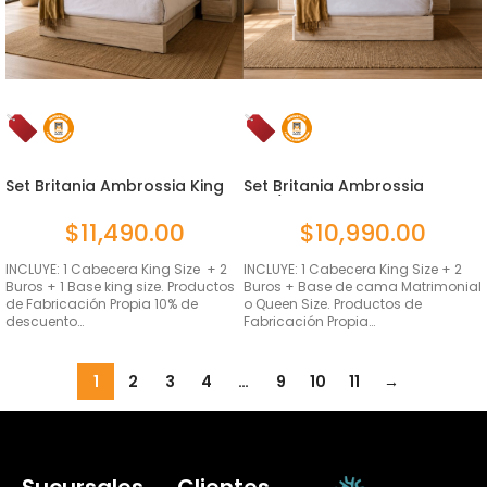
Set Britania Ambrossia King
Set Britania Ambrossia
Si...
Mat/Qs ...
$
11,490.00
$
10,990.00
INCLUYE: 1 Cabecera King Size + 2
INCLUYE: 1 Cabecera King Size + 2
Buros + 1 Base king size. Productos
Buros + Base de cama Matrimonial
de Fabricación Propia 10% de
o Queen Size. Productos de
descuento…
Fabricación Propia…
1
2
3
4
…
9
10
11
→
Sucursales
Clientes