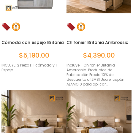
Cómoda con espejo Britania
Chifonier Britania Ambrossia
Am...
$
5,190.00
$
4,390.00
INCLUYE: 2 Piezas: 1 cómoda y 1
Incluye: 1 Chifonier Britania
Espejo
Ambrossia. Productos de
Fabricación Propia 10% de
descuento o 12MSI Usa el cupón
ALAMO10 para aplicar…