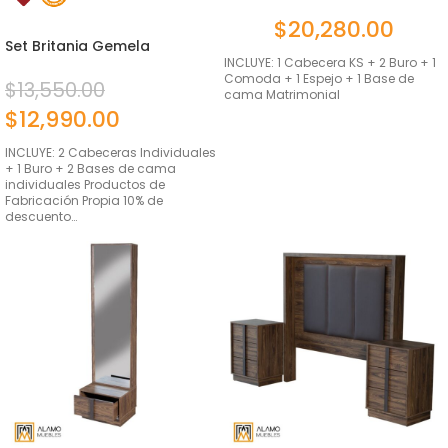
Matri...
$
20,280.00
Set Britania Gemela
Ambrossia
INCLUYE: 1 Cabecera KS + 2 Buro + 1
Comoda + 1 Espejo + 1 Base de
$
13,550.00
cama Matrimonial
$
12,990.00
INCLUYE: 2 Cabeceras Individuales
+ 1 Buro + 2 Bases de cama
individuales Productos de
Fabricación Propia 10% de
descuento…