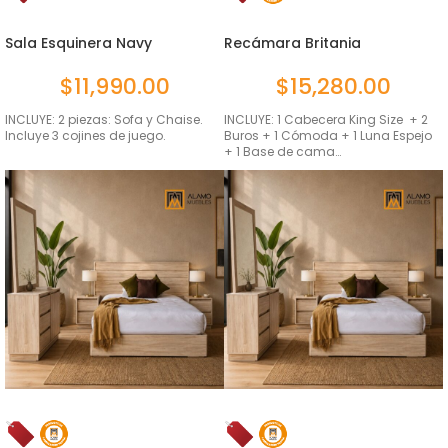
Sala Esquinera Navy
Recámara Britania
Ambrossia 6...
$
11,990.00
$
15,280.00
INCLUYE: 2 piezas: Sofa y Chaise.
INCLUYE: 1 Cabecera King Size + 2
Incluye 3 cojines de juego.
Buros + 1 Cómoda + 1 Luna Espejo
+ 1 Base de cama…