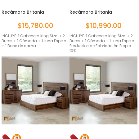
Recámara Britania
Recámara Britania
Ambrossia 6...
Ambrossia
$
15,780.00
$
10,990.00
INCLUYE: 1 Cabecera King Size + 2
INCLUYE: 1 Cabecera King Size + 2
Buros + 1 Cómoda + 1 Luna Espejo
Buros + 1 Cómoda + 1 Luna Espejo
+ 1 Base de cama…
Productos de Fabricación Propia
10%…