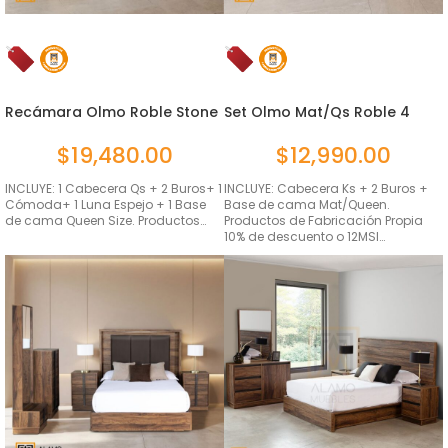
Recámara Olmo Roble Stone
Set Olmo Mat/Qs Roble 4
Que...
Piezas
$
19,480.00
$
12,990.00
INCLUYE: 1 Cabecera Qs + 2 Buros+ 1
INCLUYE: Cabecera Ks + 2 Buros +
Cómoda+ 1 Luna Espejo + 1 Base
Base de cama Mat/Queen.
de cama Queen Size. Productos…
Productos de Fabricación Propia
10% de descuento o 12MSI…