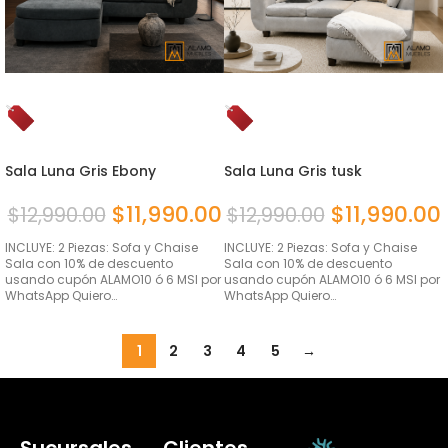
Sala Luna Gris Ebony
Sala Luna Gris tusk
$
11,990.00
$
11,990.00
$
12,990.00
$
12,990.00
INCLUYE: 2 Piezas: Sofa y Chaise
INCLUYE: 2 Piezas: Sofa y Chaise
Sala con 10% de descuento
Sala con 10% de descuento
usando cupón ALAMO10 ó 6 MSI por
usando cupón ALAMO10 ó 6 MSI por
WhatsApp Quiero…
WhatsApp Quiero…
1
2
3
4
5
→
Sucursales
Clientes