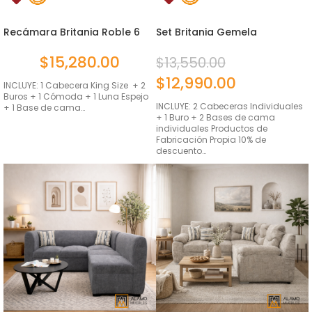
Recámara Britania Roble 6
Set Britania Gemela
pie...
Ambrossia
$
15,280.00
$
13,550.00
$
12,990.00
INCLUYE: 1 Cabecera King Size + 2
Buros + 1 Cómoda + 1 Luna Espejo
INCLUYE: 2 Cabeceras Individuales
+ 1 Base de cama…
+ 1 Buro + 2 Bases de cama
individuales Productos de
Fabricación Propia 10% de
descuento…