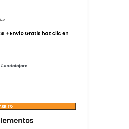
ize
I + Envío Gratis haz clic en
e Guadalajara
ARRITO
plementos