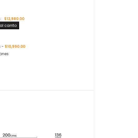
s:
$
12,980.00
l carrito
s
-
$
10,990.00
iones