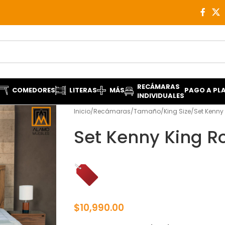
RECÁMARAS
COMEDORES
LITERAS
MÁS
PAGO A PL
INDIVIDUALES
Inicio
Recámaras
Tamaño
King Size
Set Kenny 
Set Kenny King Ro
$
10,990.00