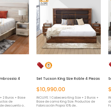
Ambrossia 4
Set Tucson King Size Roble 4 Piezas
S
$
10,990.00
 + 2 Buros + Base
INCLUYE: 1 Cabecera King Size + 2 Buros +
I
uctos de
Base de cama King Size. Productos de
d
 de descuento o…
Fabricación Propia 10% de…
F