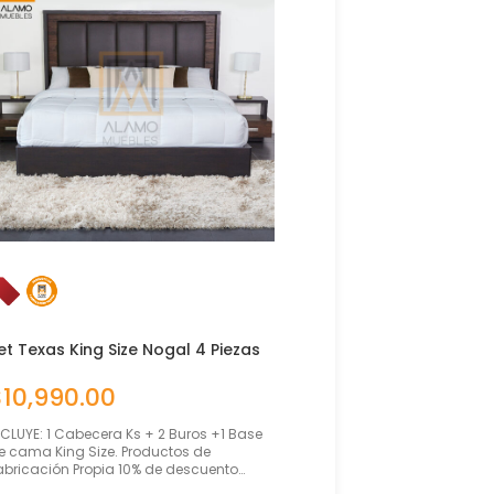
et Texas King Size Nogal 4 Piezas
Set Tucson Mat/Qs Ro
Americano 4 Piezas
$
10,990.00
$
10,490.00
NCLUYE: 1 Cabecera Ks + 2 Buros +1 Base
INCLUYE: 1 Cabecera Queen 
e cama King Size. Productos de
+ Base de cama Matrimoni
abricación Propia 10% de descuento…
Size. Productos de Fabricac