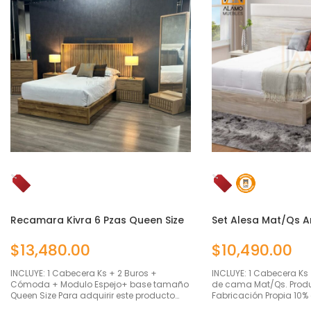
Recamara Kivra 6 Pzas Queen Size
Set Alesa Mat/Qs 
Piezas
$
13,480.00
$
10,490.00
INCLUYE: 1 Cabecera Ks + 2 Buros +
INCLUYE: 1 Cabecera Ks
Cómoda + Modulo Espejo+ base tamaño
de cama Mat/Qs. Prod
Queen Size Para adquirir este producto…
Fabricación Propia 10%