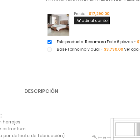
Precio:
$
17,290.00
Añadir al carrito
Este producto: Recamara Forte 6 piezas
-
$
Base Torino individual
-
$
3,790.00
Ver opc
DESCRIPCIÓN
:
 herrajes
n estructura
lo por defecto de fabricación)