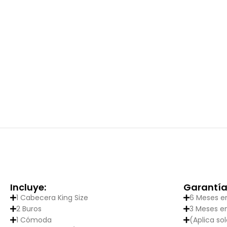
Incluye:
Garantía
1 Cabecera King Size
6 Meses en
2 Buros
3 Meses e
1 Cómoda
(Aplica so