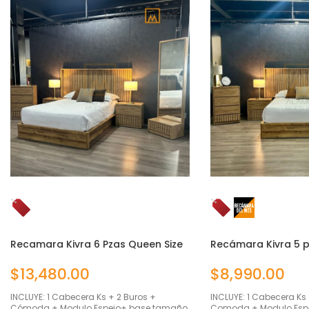
Recamara Kivra 6 Pzas Queen Size
Recámara Kivra 5 p
$
13,480.00
$
8,990.00
INCLUYE: 1 Cabecera Ks + 2 Buros +
INCLUYE: 1 Cabecera Ks 
Cómoda + Modulo Espejo+ base tamaño
Comoda + Modulo Espej