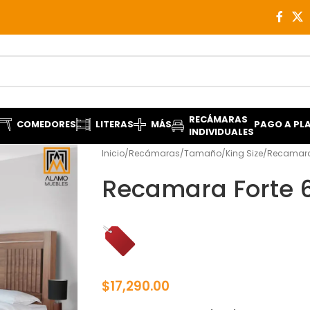
RECÁMARAS
COMEDORES
LITERAS
MÁS
PAGO A PL
INDIVIDUALES
Inicio
Recámaras
Tamaño
King Size
Recamara 
Recamara Forte 6
$
17,290.00