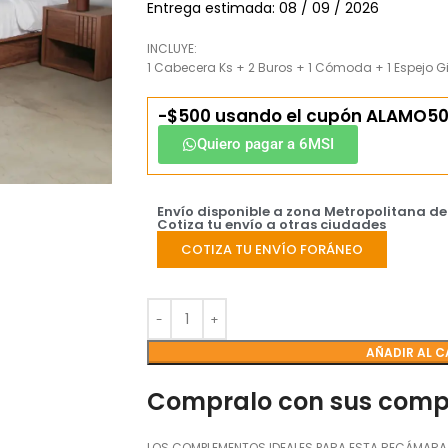
Entrega estimada: 08 / 09 / 2026
INCLUYE:
1 Cabecera Ks + 2 Buros + 1 Cómoda + 1 Espejo Gi
-$500 usando el cupón ALAMO50
Quiero pagar a 6MSI
Envío disponible a zona Metropolitana d
Cotiza tu envío a otras ciudades
COTIZA TU ENVÍO FORÁNEO
AÑADIR AL C
Compralo con sus com
LOS COMPLEMENTOS IDEALES PARA ESTA RECÁMARA