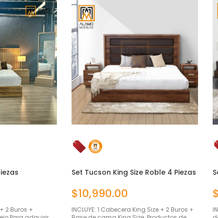
iezas
Set Tucson King Size Roble 4 Piezas
S
$
10,990.00
+ 2 Buros +
INCLUYE: 1 Cabecera King Size + 2 Buros +
I
o Para adquirir
Base de cama King Size. Productos de
d