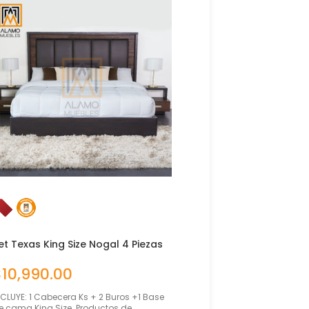
et Texas King Size Nogal 4 Piezas
Set Tucson Mat/Qs Ro
Americano 4 Piezas
$
10,990.00
$
10,490.00
NCLUYE: 1 Cabecera Ks + 2 Buros +1 Base
INCLUYE: 1 Cabecera Queen 
e cama King Size. Productos de
+ Base de cama Matrimoni