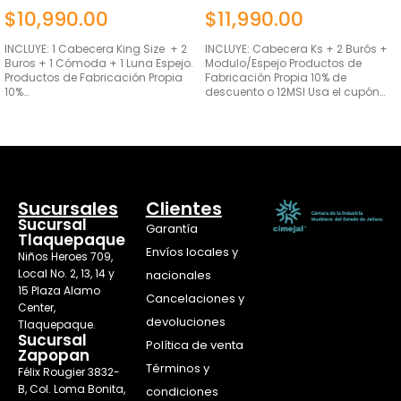
$
10,990.00
$
11,990.00
INCLUYE: 1 Cabecera King Size + 2
INCLUYE: Cabecera Ks + 2 Burós +
Buros + 1 Cómoda + 1 Luna Espejo.
Modulo/Espejo Productos de
Productos de Fabricación Propia
Fabricación Propia 10% de
10%…
descuento o 12MSI Usa el cupón…
AÑADIR AL CARRITO
AÑADIR AL CARRITO
Sucursales
Clientes
Sucursal
Garantía
Tlaquepaque
Envíos locales y
Niños Heroes 709,
Local No. 2, 13, 14 y
nacionales
15 Plaza Alamo
Cancelaciones y
Center,
devoluciones
Tlaquepaque.
Sucursal
Política de venta
Zapopan
Términos y
Félix Rougier 3832-
B, Col. Loma Bonita,
condiciones