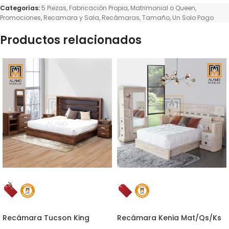
Categorías:
5 Piezas
,
Fabricación Propia
,
Matrimonial o Queen
,
Promociones
,
Recamara y Sala
,
Recámaras
,
Tamaño
,
Un Solo Pago
Productos relacionados
Recámara Tucson King
Recámara Kenia Mat/Qs/Ks
Roble 5 Piezas
Ambrossia 5 Piezas