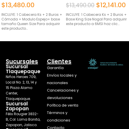
$
13,480.00
$
12,141.00
$
13,490.00
INCLUYE: 1 Cabecera Ks + 2 Buros +
INCLUYE: 1 Cabecera Ks + 2 Buros +
Cómoda + Modulo Espejo+ base
Base King Size Nogal Para adquirir
tamaño Queen Size Para adquirir
este producto a 6MSI haz clic…
este producto…
AÑADIR AL CARRITO
AÑADIR AL CARRITO
Sucursales
Clientes
Sucursal
Garantía
Tlaquepaque
Envíos locales y
Niños Heroes 709,
Local No. 2, 13, 14 y
nacionales
15 Plaza Alamo
Cancelaciones y
Center,
devoluciones
Tlaquepaque.
Sucursal
Política de venta
Zapopan
Términos y
Félix Rougier 3832-
B, Col. Loma Bonita,
condiciones
Zapopan, Jalisco.
Contacto