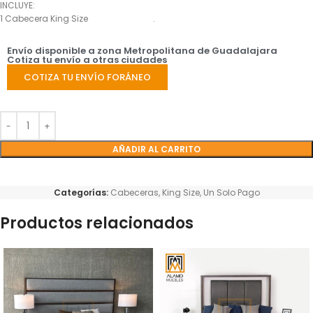
INCLUYE:
1 Cabecera King Size .
Envío disponible a zona Metropolitana de Guadalajara
Cotiza tu envío a otras ciudades
COTIZA TU ENVÍO FORÁNEO
AÑADIR AL CARRITO
Categorías:
Cabeceras
,
King Size
,
Un Solo Pago
Productos relacionados