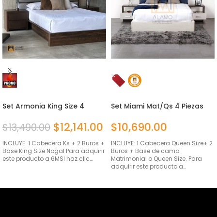
Set Armonia King Size 4
Set Miami Mat/Qs 4 Piezas
piezas
$
12,141.00
$
10,690.00
$
13,490.00
INCLUYE: 1 Cabecera Ks + 2 Buros +
INCLUYE: 1 Cabecera Queen Size+ 2
Base King Size Nogal Para adquirir
Buros + Base de cama
este producto a 6MSI haz clic…
Matrimonial o Queen Size. Para
adquirir este producto a…
AÑADIR AL CARRITO
SELECCIONAR OPCIONES