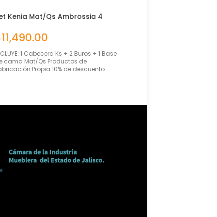
et Kenia Mat/Qs Ambrossia 4
Set Tucson Mat/Qs Am
iezas
Piezas
$
11,490.00
$
10,490.00
NCLUYE: 1 Cabecera Ks + 2 Buros + 1 Base
INCLUYE: Cabecera Queen Si
e cama Mat/Qs Productos de
Base Matrimonial o Queen S
abricación Propia 10% de descuento…
de Fabricación Propia 10% 