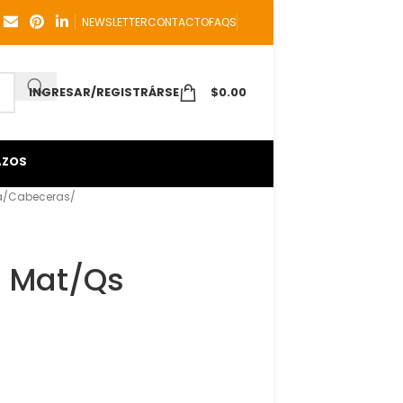
NEWSLETTER
CONTACTO
FAQS
INGRESAR/REGISTRÁRSE
$
0.00
AZOS
a
Cabeceras
 Mat/Qs