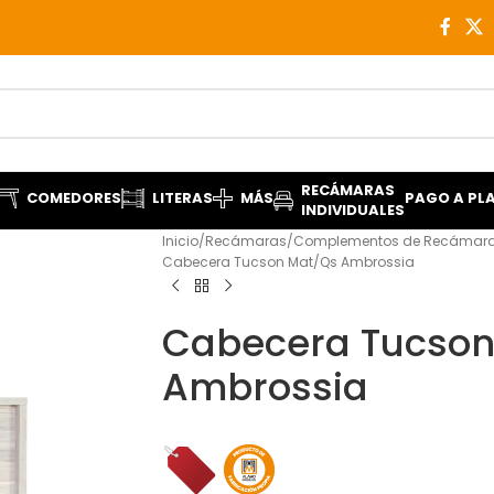
RECÁMARAS
COMEDORES
LITERAS
MÁS
PAGO A PL
INDIVIDUALES
Inicio
Recámaras
Complementos de Recámar
Cabecera Tucson Mat/Qs Ambrossia
Cabecera Tucson
Ambrossia