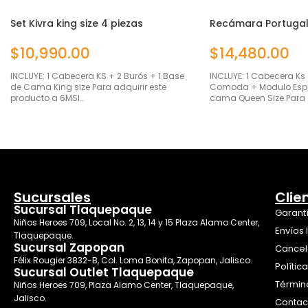
Set Kivra king size 4 piezas
Recámara Portugal
Size
$
10,990.00
$
14,480.00
INCLUYE: 1 Cabecera KS + 2 Burós + 1 Base
INCLUYE: 1 Cabecera Ks 
de Cama King size Para adquirir este
Comoda + Modulo Espe
producto a 6MSI…
cama Queen Size Para 
Sucursales
Clie
Sucursal Tlaquepaque
Garant
Niños Heroes 709, Local No. 2, 13, 14 y 15 Plaza Alamo Center,
Envíos 
Tlaquepaque.
Sucursal Zapopan
Cancel
Félix Rougier 3832-B, Col. Loma Bonita, Zapopan, Jalisco.
Polític
Sucursal Outlet Tlaquepaque
Términ
Niños Heroes 709, Plaza Alamo Center, Tlaquepaque,
Jalisco.
Contac