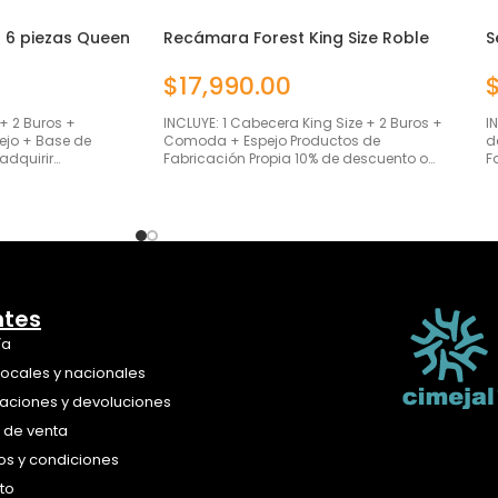
 6 piezas Queen
Recámara Forest King Size Roble
S
Americano 5 Piezas
P
$
17,990.00
+ 2 Buros +
INCLUYE: 1 Cabecera King Size + 2 Buros +
I
jo + Base de
Comoda + Espejo Productos de
d
adquirir…
Fabricación Propia 10% de descuento o…
F
ntes
ía
locales y nacionales
aciones y devoluciones
a de venta
os y condiciones
to