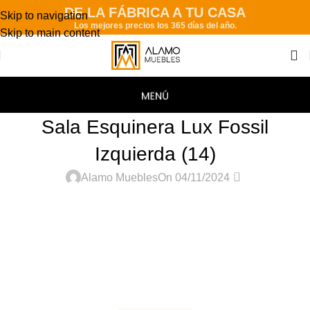
DE LA FÁBRICA A TU CASA
Skip to navigation
Los mejores precios los 365 días del año.
Skip to main content
Sala Esquinera Lux Fossil
Izquierda (14)
0
Alamo Muebles
On 04/11/2024