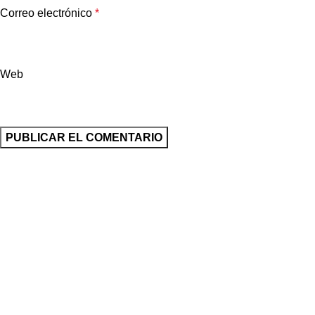
Correo electrónico
*
Web
Sucursales
Sucursal Tlaquepaque
Niños Heroes 709, Local No. 2, 13, 14 y 15 Plaza Alamo
Center, Tlaquepaque.
Sucursal Zapopan
Félix Rougier 3832-B, Col. Loma Bonita, Zapopan, Jalisco.
Sucursal Outlet Tlaquepaque
Niños Heroes 709, Plaza Alamo Center, Tlaquepaque, Jalisco.