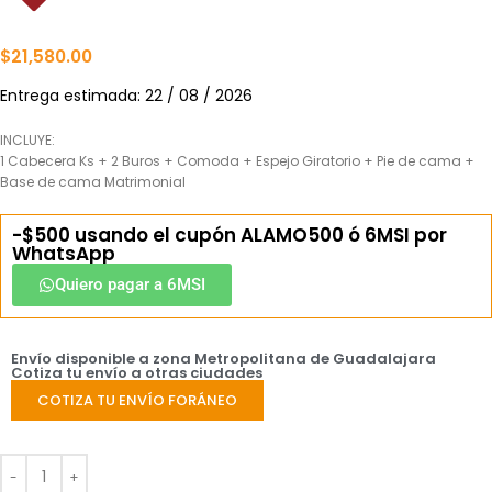
$
21,580.00
Entrega estimada: 22 / 08 / 2026
INCLUYE:
1 Cabecera Ks + 2 Buros + Comoda + Espejo Giratorio + Pie de cama +
Base de cama Matrimonial
-$500 usando el cupón ALAMO500 ó 6MSI por
WhatsApp
Quiero pagar a 6MSI
Envío disponible a zona Metropolitana de Guadalajara
Cotiza tu envío a otras ciudades
COTIZA TU ENVÍO FORÁNEO