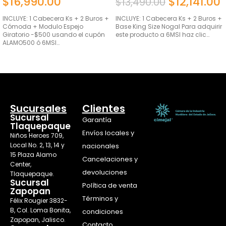
$
16,990.00
$
12,141.00
$
13,490.00
INCLUYE: 1 Cabecera Ks + 2 Buros +
INCLUYE: 1 Cabecera Ks + 2 Buros +
Cómoda + Modulo Espejo
Base King Size Nogal Para adquirir
Giratorio -$500 usando el cupón
este producto a 6MSI haz clic…
ALAMO500 ó 6MSI…
AÑADIR AL CARRITO
AÑADIR AL CARRITO
Sucursales
Clientes
Sucursal
Garantía
Tlaquepaque
Envíos locales y
Niños Heroes 709,
Local No. 2, 13, 14 y
nacionales
15 Plaza Alamo
Cancelaciones y
Center,
devoluciones
Tlaquepaque.
Sucursal
Política de venta
Zapopan
Términos y
Félix Rougier 3832-
B, Col. Loma Bonita,
condiciones
Zapopan, Jalisco.
Contacto