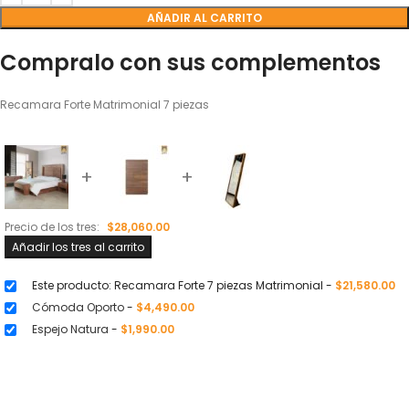
AÑADIR AL CARRITO
Compralo con sus complementos
Recamara Forte Matrimonial 7 piezas
+
+
Precio de los tres:
$
28,060.00
Añadir los tres al carrito
Este producto: Recamara Forte 7 piezas Matrimonial
-
$
21,580.00
Cómoda Oporto
-
$
4,490.00
Espejo Natura
-
$
1,990.00