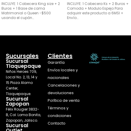
INCLUYE: 1 Cabecera King size + 2
INCLUYE: 1 Cabecera Ks + 2 Buros +
Buros + 1 Base de cama
Comoda + Modulo Espejo Para
Matrimonial o Queen -$500
adquirir este producto a 6MSI +
usando el cupón…
Envío…
SELECCIONAR OPCIONES
AÑADIR AL CARRITO
Sucursales
Clientes
Sucursal
Garantía
Tlaquepaque
Envíos locales y
Niños Heroes 709,
Local No. 2, 13, 14 y
nacionales
15 Plaza Alamo
Cancelaciones y
Center,
devoluciones
Tlaquepaque.
Sucursal
Política de venta
Zapopan
Términos y
Félix Rougier 3832-
B, Col. Loma Bonita,
condiciones
Zapopan, Jalisco.
Contacto
Sucursal
Outlet