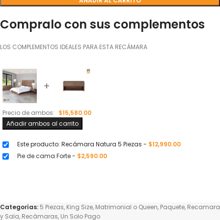
AÑADIR AL CARRITO
Compralo con sus complementos
LOS COMPLEMENTOS IDEALES PARA ESTA RECÁMARA
+
Precio de ambos:
$
15,580.00
Añadir ambos al carrito
Este producto: Recámara Natura 5 Piezas
-
$
12,990.00
Pie de cama Forte
-
$
2,590.00
Categorías:
5 Piezas
,
King Size
,
Matrimonial o Queen
,
Paquete
,
Recamara
y Sala
,
Recámaras
,
Un Solo Pago