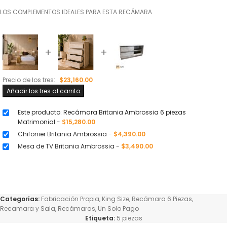
LOS COMPLEMENTOS IDEALES PARA ESTA RECÁMARA
+
+
Precio de los tres:
$
23,160.00
Añadir los tres al carrito
Este producto: Recámara Britania Ambrossia 6 piezas
Matrimonial
-
$
15,280.00
Chifonier Britania Ambrossia
-
$
4,390.00
Mesa de TV Britania Ambrossia
-
$
3,490.00
Categorías:
Fabricación Propia
,
King Size
,
Recámara 6 Piezas
,
Recamara y Sala
,
Recámaras
,
Un Solo Pago
Etiqueta:
5 piezas