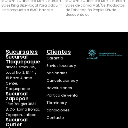
INCLUYE: 1 Cabecera Ks + 2 Buros +
INCLUYE: 1 Cabecera Ks + 2 Buros +
Base King Size Nogal Para adquirir
Base de cama Mat/Qs. Productos
este producto a 6MSI haz clic…
de Fabricación Propia 10% de
descuento o…
AÑADIR AL CARRITO
SELECCIONAR OPCIONES
Sucursales
Clientes
Sucursal
Garantía
Tlaquepaque
Envíos locales y
Niños Heroes 709,
Local No. 2, 13, 14 y
nacionales
15 Plaza Alamo
Cancelaciones y
Center,
devoluciones
Tlaquepaque.
Sucursal
Política de venta
Zapopan
Términos y
Félix Rougier 3832-
B, Col. Loma Bonita,
condiciones
Zapopan, Jalisco.
Contacto
Sucursal
Outlet