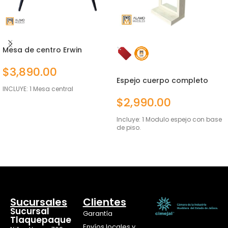
Mesa de centro Erwin
$
3,890.00
Espejo cuerpo completo
Alesa Ambrossia
INCLUYE: 1 Mesa central
$
2,990.00
AÑADIR AL CARRITO
Incluye: 1 Modulo espejo con base
de piso.
AÑADIR AL CARRITO
Sucursales
Clientes
Sucursal
Garantía
Tlaquepaque
Envíos locales y