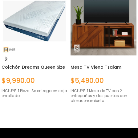
Colchón Dreams Queen Size
Mesa TV Viena Tzalam
$
9,990.00
$
5,490.00
INCLUYE: 1 Pieza. Se entrega en caja
INCLUYE: 1 Mesa de TV con 2
enrollado.
entrepaños y dos puertas con
almacenamiento.
AÑADIR AL CARRITO
AÑADIR AL CARRITO