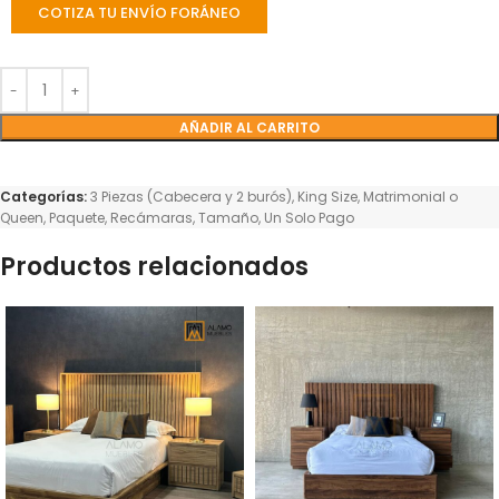
COTIZA TU ENVÍO FORÁNEO
AÑADIR AL CARRITO
Categorías:
3 Piezas (Cabecera y 2 burós)
,
King Size
,
Matrimonial o
Queen
,
Paquete
,
Recámaras
,
Tamaño
,
Un Solo Pago
Productos relacionados