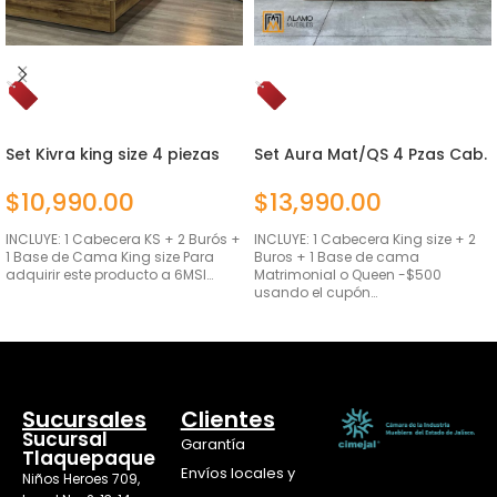
Set Kivra king size 4 piezas
Set Aura Mat/QS 4 Pzas Cab.
Natural
$
10,990.00
$
13,990.00
INCLUYE: 1 Cabecera KS + 2 Burós +
INCLUYE: 1 Cabecera King size + 2
1 Base de Cama King size Para
Buros + 1 Base de cama
adquirir este producto a 6MSI…
Matrimonial o Queen -$500
usando el cupón…
AÑADIR AL CARRITO
SELECCIONAR OPCIONES
Sucursales
Clientes
Sucursal
Garantía
Tlaquepaque
Envíos locales y
Niños Heroes 709,