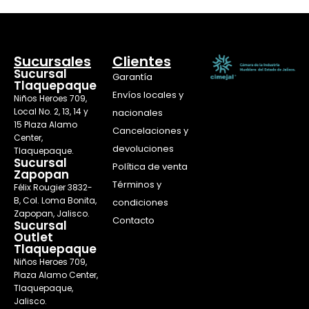
Sucursales
Clientes
Sucursal
Garantía
Tlaquepaque
Envíos locales y
Niños Heroes 709,
Local No. 2, 13, 14 y
nacionales
15 Plaza Alamo
Cancelaciones y
Center,
devoluciones
Tlaquepaque.
Sucursal
Política de venta
Zapopan
Términos y
Félix Rougier 3832-
B, Col. Loma Bonita,
condiciones
Zapopan, Jalisco.
Contacto
Sucursal
Outlet
Tlaquepaque
Niños Heroes 709,
Plaza Alamo Center,
Tlaquepaque,
Jalisco.