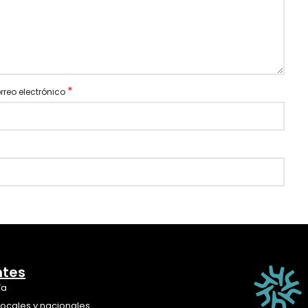
*
rreo electrónico
ntes
ía
locales y nacionales