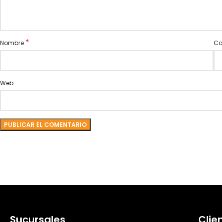
*
Nombre
Co
Web
Sucursales
Clie