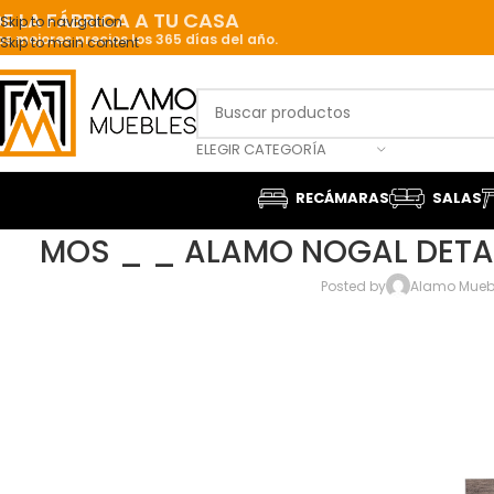
E LA FÁBRICA A TU CASA
Skip to navigation
os mejores precios los 365 días del año.
Skip to main content
ELEGIR CATEGORÍA
RECÁMARAS
SALAS
MOS _ _ ALAMO NOGAL DETA
Posted by
Alamo Mueb