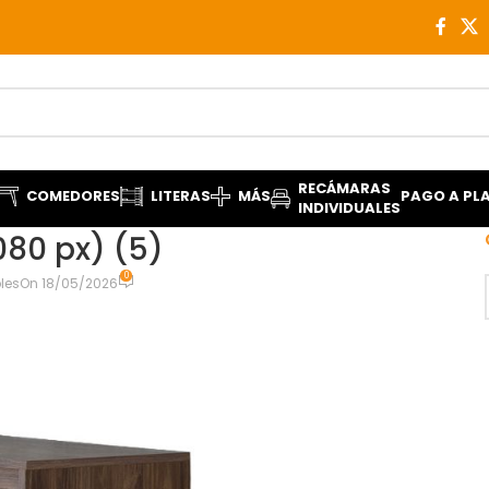
RECÁMARAS
COMEDORES
LITERAS
MÁS
PAGO A PL
INDIVIDUALES
080 px) (5)
0
les
On 18/05/2026