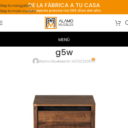
DE LA FÁBRICA A TU CASA
Skip to navigation
Los mejores precios los 365 días del año.
Skip to main content
g5w
0
Alamo Muebles
On 14/03/2025