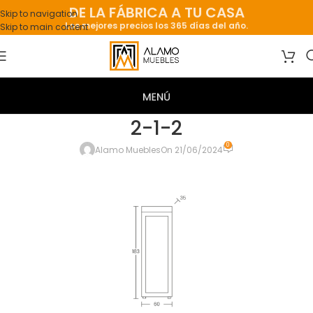
DE LA FÁBRICA A TU CASA
Skip to navigation
Los mejores precios los 365 días del año.
Skip to main content
2-1-2
0
Alamo Muebles
On 21/06/2024