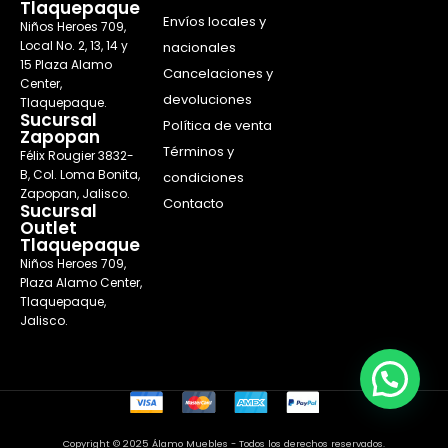
Tlaquepaque
Envíos locales y
Niños Heroes 709,
Local No. 2, 13, 14 y
nacionales
15 Plaza Alamo
Cancelaciones y
Center,
devoluciones
Tlaquepaque.
Sucursal
Política de venta
Zapopan
Términos y
Félix Rougier 3832-
B, Col. Loma Bonita,
condiciones
Zapopan, Jalisco.
Contacto
Sucursal
Outlet
Tlaquepaque
Niños Heroes 709,
Plaza Alamo Center,
Tlaquepaque,
Jalisco.
Copyright © 2025 Álamo Muebles - Todos los derechos reservados.