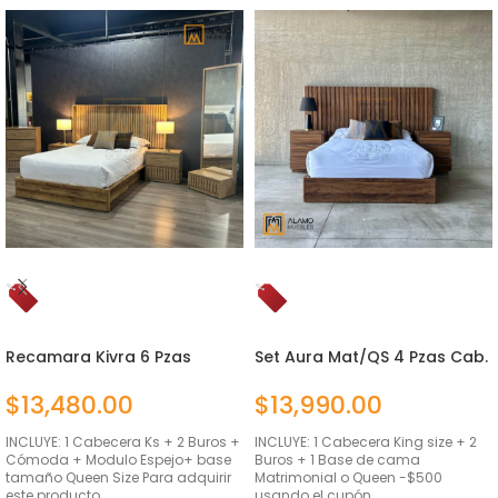
Recamara Kivra 6 Pzas
Set Aura Mat/QS 4 Pzas Cab.
Queen Size
Natural
$
13,480.00
$
13,990.00
INCLUYE: 1 Cabecera Ks + 2 Buros +
INCLUYE: 1 Cabecera King size + 2
Cómoda + Modulo Espejo+ base
Buros + 1 Base de cama
tamaño Queen Size Para adquirir
Matrimonial o Queen -$500
este producto…
usando el cupón…