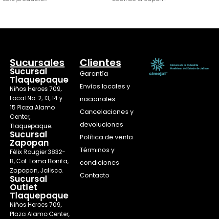
AÑADIR AL CARRITO
SELECCIONAR OPCIONES
Sucursales
Clientes
Sucursal
Garantía
Tlaquepaque
Envíos locales y
Niños Heroes 709,
Local No. 2, 13, 14 y
nacionales
15 Plaza Alamo
Cancelaciones y
Center,
devoluciones
Tlaquepaque.
Sucursal
Política de venta
Zapopan
Términos y
Félix Rougier 3832-
B, Col. Loma Bonita,
condiciones
Zapopan, Jalisco.
Contacto
Sucursal
Outlet
Tlaquepaque
Niños Heroes 709,
Plaza Alamo Center,