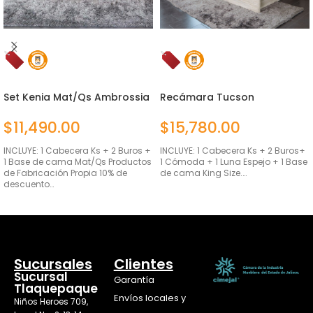
Set Kenia Mat/Qs Ambrossia
Recámara Tucson
4 Piezas
Ambrossia King 6 Piezas
$
11,490.00
$
15,780.00
INCLUYE: 1 Cabecera Ks + 2 Buros +
INCLUYE: 1 Cabecera Ks + 2 Buros+
1 Base de cama Mat/Qs Productos
1 Cómoda + 1 Luna Espejo + 1 Base
de Fabricación Propia 10% de
de cama King Size.…
descuento…
AÑADIR AL CARRITO
SELECCIONAR OPCIONES
Sucursales
Clientes
Sucursal
Garantía
Tlaquepaque
Envíos locales y
Niños Heroes 709,