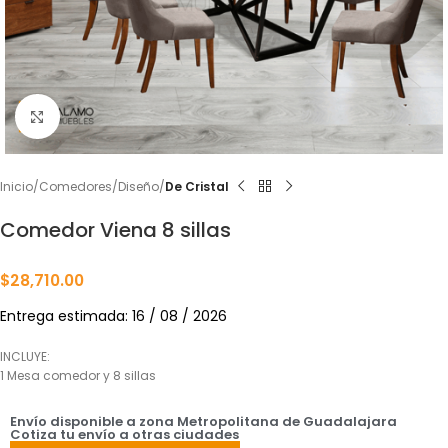
Click to enlarge
Inicio
Comedores
Diseño
De Cristal
Comedor Viena 8 sillas
$
28,710.00
Entrega estimada: 16 / 08 / 2026
INCLUYE:
1 Mesa comedor y 8 sillas
Envío disponible a zona Metropolitana de Guadalajara
Cotiza tu envío a otras ciudades