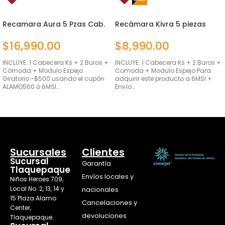
Recamara Aura 5 Pzas Cab.
Recámara Kivra 5 piezas
Natural
$
16,990.00
$
8,990.00
INCLUYE: 1 Cabecera Ks + 2 Buros +
INCLUYE: 1 Cabecera Ks + 2 Buros +
Cómoda + Modulo Espejo
Comoda + Modulo Espejo Para
Giratorio -$500 usando el cupón
adquirir este producto a 6MSI +
ALAMO500 ó 6MSI…
Envío…
AÑADIR AL CARRITO
AÑADIR AL CARRITO
Sucursales
Clientes
Sucursal
Garantía
Tlaquepaque
Envíos locales y
Niños Heroes 709,
Local No. 2, 13, 14 y
nacionales
15 Plaza Alamo
Cancelaciones y
Center,
devoluciones
Tlaquepaque.