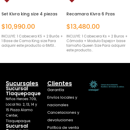
Set Kivra king size 4 piezas
Recamara Kivra 6 Pzas
Queen Size
$
10,990.00
$
13,480.00
INCLUYE: 1 Cabecera KS + 2 Burós +
INCLUYE: 1 Cabecera Ks + 2 Buros +
1 Base de Cama King size Para
Cómoda + Modulo Espejo+ base
adquirir este producto a 6MSI…
tamaño Queen Size Para adquirir
este producto…
AÑADIR AL CARRITO
AÑADIR AL CARRITO
Sucursales
Clientes
Sucursal
Garantía
Tlaquepaque
Envíos locales y
Niños Heroes 709,
Local No. 2, 13, 14 y
nacionales
15 Plaza Alamo
Cancelaciones y
Center,
devoluciones
Tlaquepaque.
Sucursal
Política de venta