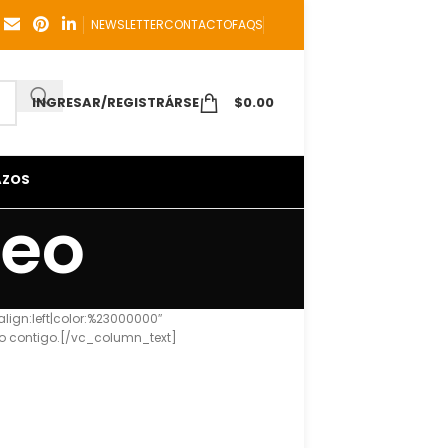
NEWSLETTER
CONTACTO
FAQS
INGRESAR/REGISTRÁRSE
$
0.00
AZOS
neo
ign:left|color:%23000000″
o contigo.[/vc_column_text]