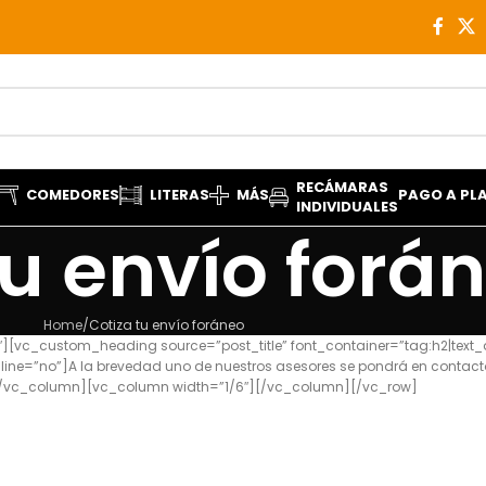
RECÁMARAS
COMEDORES
LITERAS
MÁS
PAGO A PL
INDIVIDUALES
tu envío forá
Home
Cotiza tu envío foráneo
vc_custom_heading source=”post_title” font_container=”tag:h2|text_al
ine=”no”]A la brevedad uno de nuestros asesores se pondrá en contact
”][/vc_column][vc_column width=”1/6″][/vc_column][/vc_row]